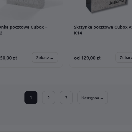
ynka pocztowa Cubox –
Skrzynka pocztowa Cubox v
2
K14
50,00
zł
od
129,00
zł
Zobacz →
Zobac
SONALIZUJESZ:
SPERSONALIZUJESZ:
nka · kolor nadruku · adres ·
montaż · adres · wzór · czcionka ·
ż · rozmiar
dodatki · rozmiar
1
2
3
Następna →