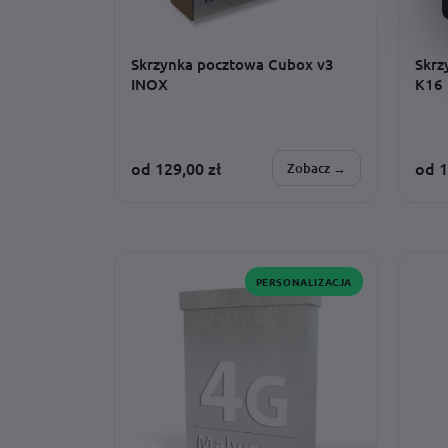
Skrzynka pocztowa Cubox v3
Skrz
INOX
K16
od
129,00
zł
od
1
Zobacz →
SPERSONALIZUJESZ:
SPER
tekst · czcionka · model · dodatki
monta
dodat
PERSONALIZACJA