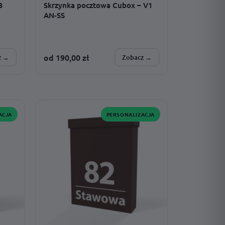
3
Skrzynka pocztowa Cubox – V1
AN-SS
od
190,00
zł
z →
Zobacz →
SPERSONALIZUJESZ:
oków ·
montaż · model · czcionka · adres ·
rozmiar
ACJA
PERSONALIZACJA