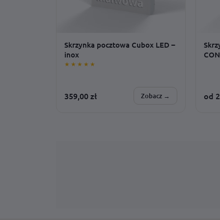
Skrzynka pocztowa Cubox LED –
Skrz
inox
CON
★★★★★
359,00
zł
od
2
Zobacz →
SPERSONALIZUJESZ:
SPER
adres · czcionka · zasilanie · dodatki ·
czcio
barwa światła · montaż
monta