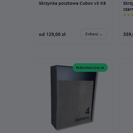
Skrzynka pocztowa Cubox v3 K8
Skrz
czar
★★
od
129,00
zł
359
Zobacz →
SPERSONALIZUJESZ:
SPER
montaż · adres · wzór · czcionka ·
adres 
dodatki · rozmiar
barwa
PERSONALIZACJA