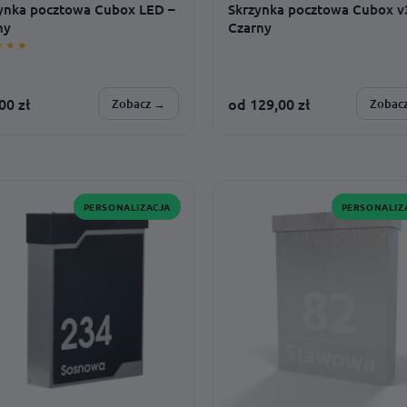
ynka pocztowa Cubox LED –
Skrzynka pocztowa Cubox v
ny
Czarny
★★★
,00
zł
od
129,00
zł
Zobacz →
Zobac
SONALIZUJESZ:
SPERSONALIZUJESZ:
· czcionka · zasilanie · dodatki ·
tekst · czcionka · model · kolor b
 światła · montaż
dodatki
PERSONALIZACJA
PERSONALIZ