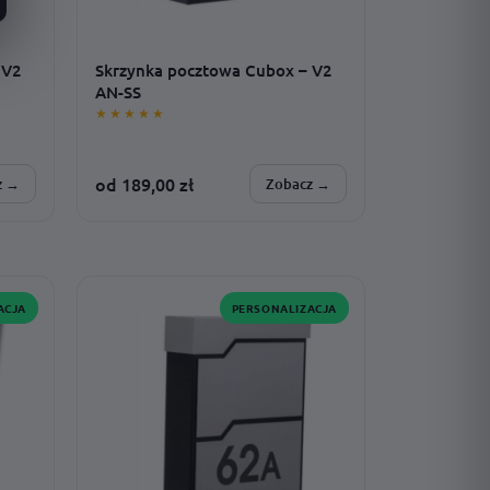
 V2
Skrzynka pocztowa Cubox – V2
AN-SS
★★★★★
od
189,00
zł
z →
Zobacz →
SPERSONALIZUJESZ:
·
montaż · model · czcionka · adres ·
rozmiar
ACJA
PERSONALIZACJA