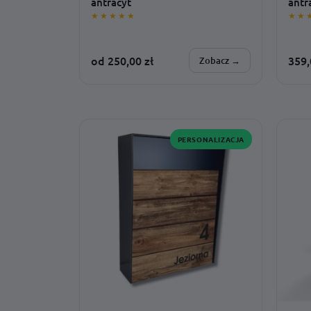
antracyt
antr
★★★★★
★★
od
250,00
zł
359
Zobacz →
SPERSONALIZUJESZ:
SPER
czcionka · kolor nadruku · adres ·
adres 
montaż · rozmiar
barwa
PERSONALIZACJA