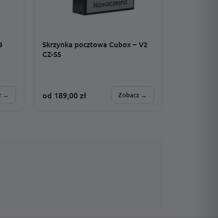
3
Skrzynka pocztowa Cubox – V2
CZ-SS
od
189,00
zł
z →
Zobacz →
SPERSONALIZUJESZ:
montaż · model · czcionka · adres ·
rozmiar