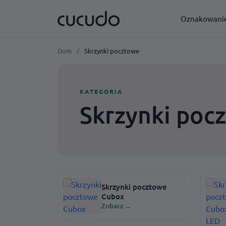
Oznakowani
Dom
/
Skrzynki pocztowe
KATEGORIE
KATEGORIE
Tabliczki adresowe LED
Skrzynki pocztowe Cubox
KATEGORIA
Tabliczki adresowe
Skrzynki pocztowe Cubox LED
Skrzynki poc
Cyfry i litery na dom
Zobacz wszystko
→
Tabliczki informacyjne
Zobacz wszystko
→
Skrzynki pocztowe
Cubox
Zobacz →