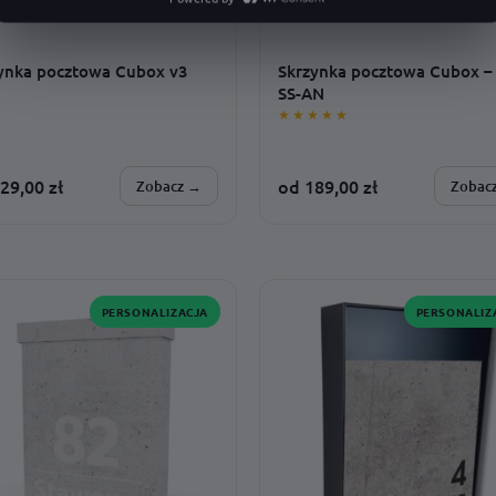
ynka pocztowa Cubox v3
Skrzynka pocztowa Cubox –
SS-AN
★★★★★
29,00
zł
od
189,00
zł
Zobacz →
Zobac
SONALIZUJESZ:
SPERSONALIZUJESZ:
ż · adres · wzór · czcionka ·
montaż · model · czcionka · adres 
ki · rozmiar
rozmiar
PERSONALIZACJA
PERSONALIZ