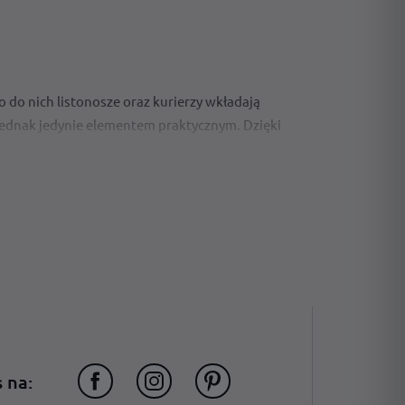
o nich listonosze oraz kurierzy wkładają
jednak jedynie elementem praktycznym. Dzięki
korację elewacji, klatki schodowej bądź
sty
, że każdy, nawet najbardziej wymagający
czne na budynku, więc nie musicie obawiać się, że
nkcjonalności? Koniecznie zapoznaj się z tą sekcją
 na:
 tej kategorii naszego sklepu znajdziecie
skrzynki