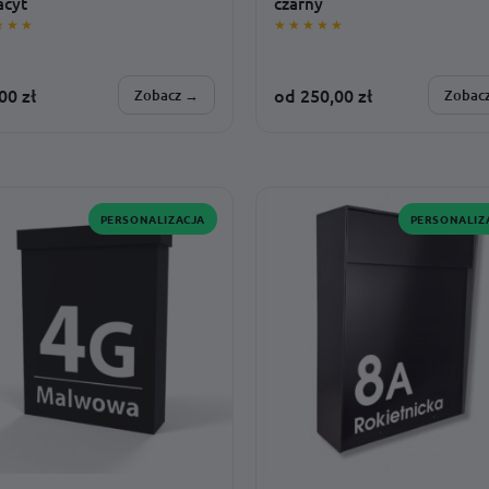
acyt
czarny
★★★
★★★★★
,00
zł
od
250,00
zł
Zobacz →
Zobac
SONALIZUJESZ:
SPERSONALIZUJESZ:
· czcionka · zasilanie · dodatki ·
czcionka · kolor nadruku · adres ·
 światła · montaż
montaż · rozmiar
PERSONALIZACJA
PERSONALIZ