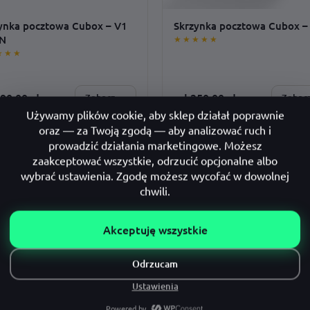
ynka pocztowa Cubox – V1
Skrzynka pocztowa Cubox –
AN
★★★★★
★★★
90,00
zł
od
250,00
zł
Zobacz →
Zobac
SONALIZUJESZ:
SPERSONALIZUJESZ:
ż · model · czcionka · adres ·
czcionka · kolor nadruku · adres ·
ar
montaż · rozmiar
PERSONALIZACJA
PERSONALIZ