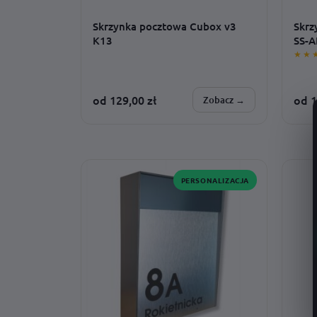
Skrzynka pocztowa Cubox v3
Skrz
K13
SS-
★★
od
129,00
zł
od
1
Zobacz →
SPERSONALIZUJESZ:
SPER
montaż · adres · wzór · czcionka ·
monta
dodatki · rozmiar
rozmi
PERSONALIZACJA