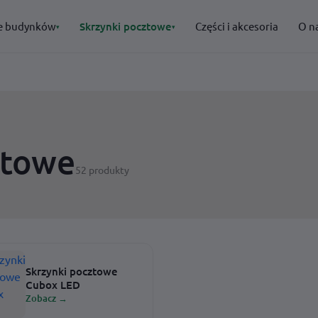
e budynków
Skrzynki pocztowe
Części i akcesoria
O n
▾
▾
POLECANE
POLECANE
· Oznakowanie budynków
· Skrzynki pocztowe
→
→
→
→
ztowe
52 produkty
→
→
Skrzynki pocztowe
Cubox LED
Zobacz →