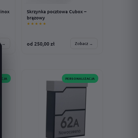
 inox
Skrzynka pocztowa Cubox –
brązowy
★★★★★
od
250,00
zł
z →
Zobacz →
SPERSONALIZUJESZ:
czcionka · kolor nadruku · adres ·
montaż · rozmiar
ACJA
PERSONALIZACJA