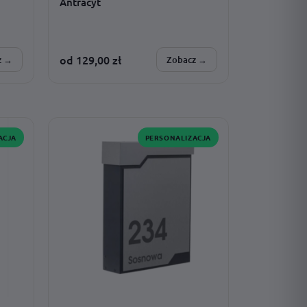
Antracyt
od
129,00
zł
z →
Zobacz →
SPERSONALIZUJESZ:
tekst · czcionka · model · kolor boków ·
dodatki
ACJA
PERSONALIZACJA