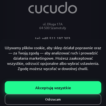
ul. Długa 17A
64-500 Szamotuły
tel: +48 511 197 303
e-mail: bok@cucudo.pl
Moje konto
Płatności i dostawa
Informacje