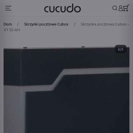
Dom
/
Skrzynki pocztowe Cubox
/
Skrzynka pocztowa Cubox –
V1 SS-AN
6/6