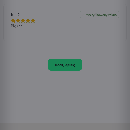
k…2
✓ Zweryfikowany zakup
Piękna
Oceniono
5
na 5
Dodaj opinię