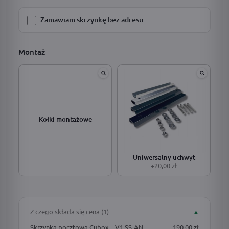
Zamawiam skrzynkę bez adresu
Montaż
Kołki montażowe
Uniwersalny uchwyt
+20,00 zł
Z czego składa się cena (1)
▲
Skrzynka pocztowa Cubox – V1 SS-AN —
190,00 zł