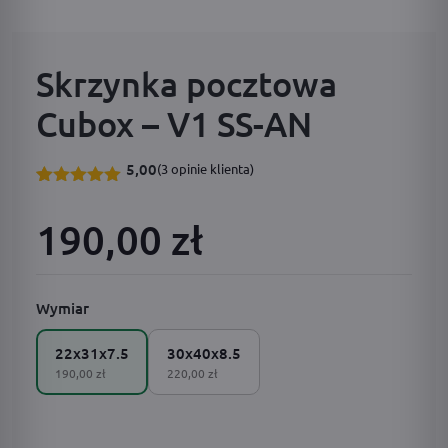
Skrzynka pocztowa
Cubox – V1 SS-AN
5,00
(
3
opinie klienta)
Oceniony
3
5.00
na 5
190,00 zł
na
podstawie
ocen
klientów
Wymiar
22x31x7.5
30x40x8.5
190,00 zł
220,00 zł