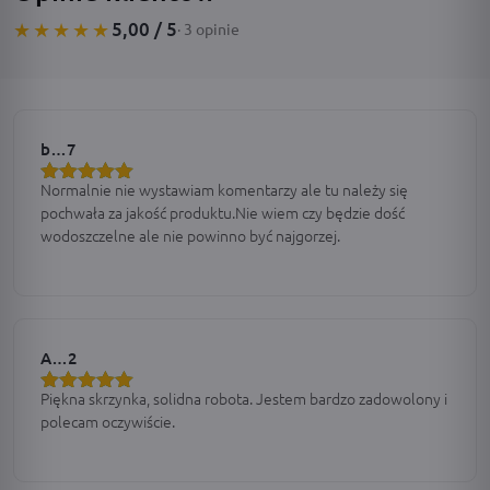
5,00 / 5
★★★★★
· 3 opinie
b…7
Normalnie nie wystawiam komentarzy ale tu należy się
Oceniono
5
pochwała za jakość produktu.Nie wiem czy będzie dość
na 5
wodoszczelne ale nie powinno być najgorzej.
A…2
Piękna skrzynka, solidna robota. Jestem bardzo zadowolony i
Oceniono
5
polecam oczywiście.
na 5