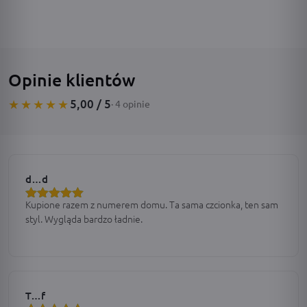
Opinie klientów
5,00 / 5
★★★★★
· 4 opinie
d…d
Kupione razem z numerem domu. Ta sama czcionka, ten sam
Oceniono
5
styl. Wygląda bardzo ładnie.
na 5
T…f