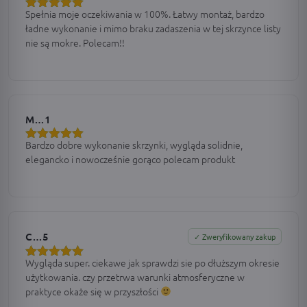
Spełnia moje oczekiwania w 100%. Łatwy montaż, bardzo
Oceniono
5
ładne wykonanie i mimo braku zadaszenia w tej skrzynce listy
na 5
nie są mokre. Polecam!!
M…1
Bardzo dobre wykonanie skrzynki, wygląda solidnie,
Oceniono
5
elegancko i nowocześnie gorąco polecam produkt
na 5
C…5
✓ Zweryfikowany zakup
Wygląda super. ciekawe jak sprawdzi sie po dłuższym okresie
Oceniono
5
użytkowania. czy przetrwa warunki atmosferyczne w
na 5
praktyce okaże się w przyszłości