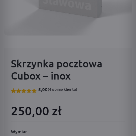
Skrzynka pocztowa
Cubox – inox
5,00
(
4
opinie klienta)
Oceniony
4
5.00
na 5
250,00 zł
na
podstawie
ocen
klientów
Wymiar