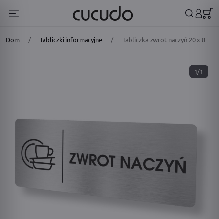
Dom
/
Tabliczki informacyjne
/
Tabliczka zwrot naczyń 20 x 8
1/1