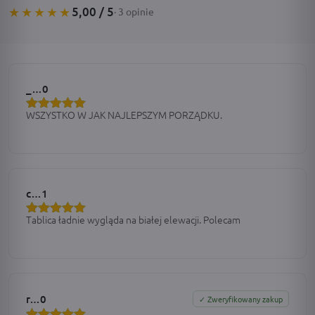
5,00 / 5
★★★★★
· 3 opinie
_…0
WSZYSTKO W JAK NAJLEPSZYM PORZĄDKU.
Oceniono
5
na 5
c…1
Tablica ładnie wygląda na białej elewacji. Polecam
Oceniono
5
na 5
r…0
✓ Zweryfikowany zakup