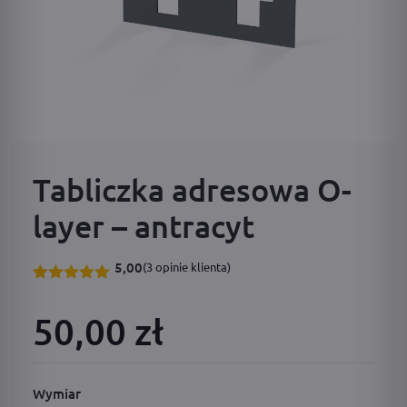
Tabliczka adresowa O-
layer – antracyt
5,00
(
3
opinie klienta)
Oceniony
3
5.00
na 5
50,00 zł
na
podstawie
ocen
klientów
Wymiar