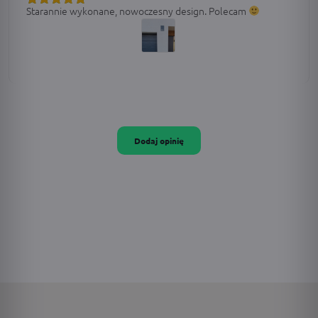
Starannie wykonane, nowoczesny design. Polecam
Oceniono
5
na 5
Dodaj opinię