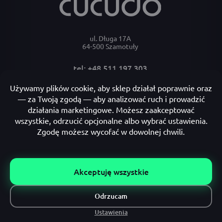
ul. Długa 17A
64-500 Szamotuły
tel: +48 511 197 303
e-mail: bok@cucudo.pl
Moje konto
Płatności i dostawa
Informacje