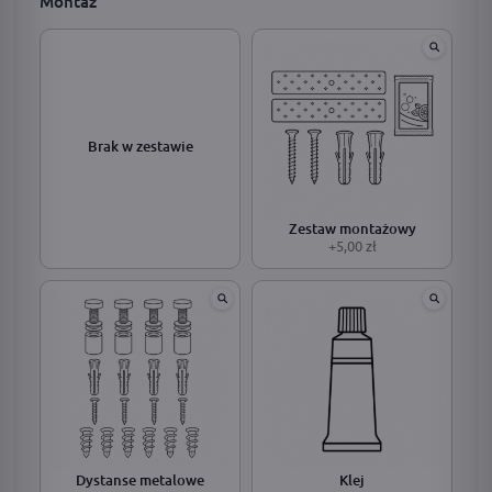
Montaż
Brak w zestawie
Zestaw montażowy
+5,00 zł
Dystanse metalowe
Klej