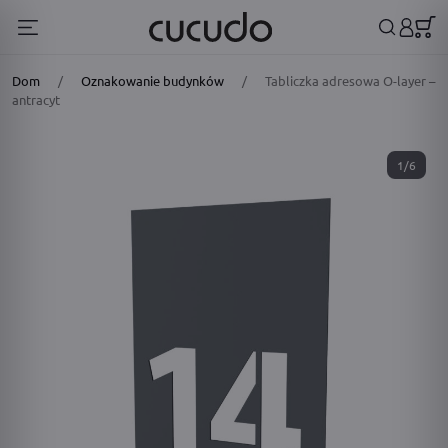
Dom
/
Oznakowanie budynków
/
Tabliczka adresowa O-layer –
antracyt
1/6