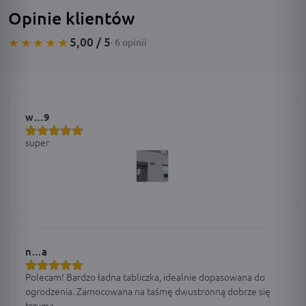
Opinie klientów
5,00 / 5
★★★★★
· 6 opinii
w…9
super
Oceniono
5
na 5
n…a
Polecam! Bardzo ładna tabliczka, idealnie dopasowana do
Oceniono
5
ogrodzenia. Zamocowana na taśmę dwustronną dobrze się
na 5
trzyma.