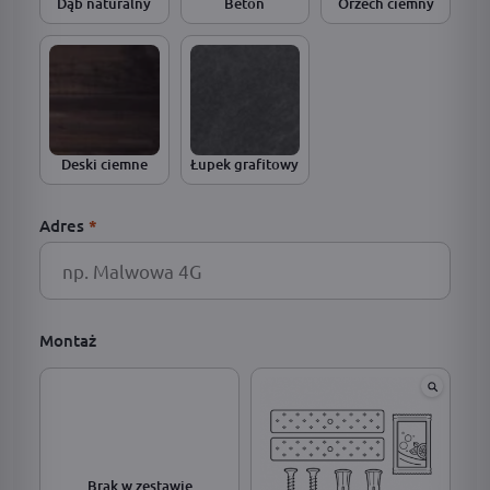
Dąb naturalny
Beton
Orzech ciemny
Deski ciemne
Łupek grafitowy
Adres
*
Montaż
Brak w zestawie