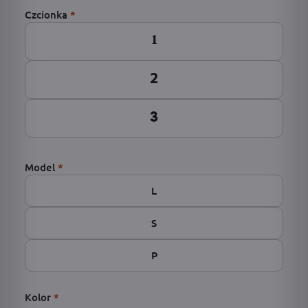
Czcionka
*
1
2
3
Model
*
L
S
P
Kolor
*