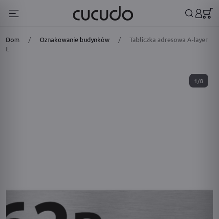
Dom
/
Oznakowanie budynków
/
Tabliczka adresowa A-layer
L
1/8