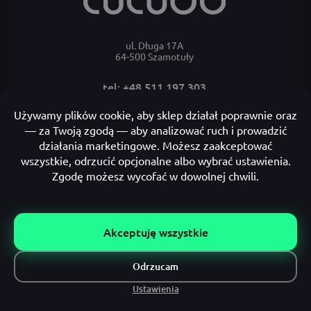
ul. Długa 17A
64-500 Szamotuły
tel: +48 511 197 303
e-mail: bok@cucudo.pl
Moje konto
Płatności i dostawa
Informacje
All rights reserved by Cucudo.
Made by letscommerce.pl