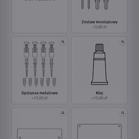
Zestaw montażowy
+5,00 zł
Dystanse metalowe
Klej
+15,00 zł
+15,00 zł