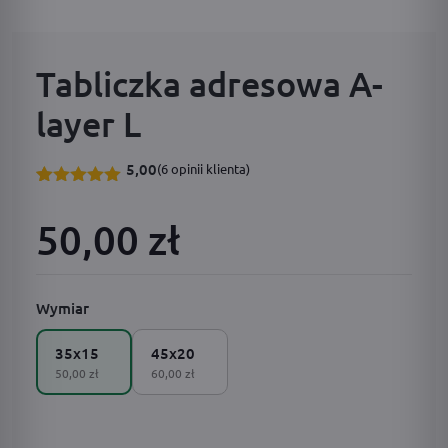
Tabliczka adresowa A-
layer L
5,00
(
6
opinii klienta)
Oceniony
6
5.00
na 5
50,00 zł
na
podstawie
ocen
klientów
Wymiar
35x15
45x20
50,00 zł
60,00 zł