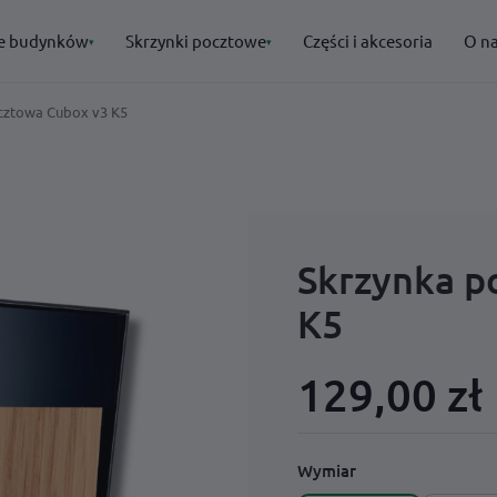
e budynków
Skrzynki pocztowe
Części i akcesoria
O n
▾
▾
cztowa Cubox v3 K5
POLECANE
POLECANE
· Oznakowanie budynków
· Skrzynki pocztowe
→
→
→
→
Skrzynka p
→
K5
→
129,00 zł
Wymiar