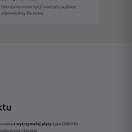
Oferujemy wiele opcji montażu, wybierz
odpowiednią dla siebie.
ktu
ykonana
z
wytrzymałej płyty
typu DIBOND
osferyczne i korozję