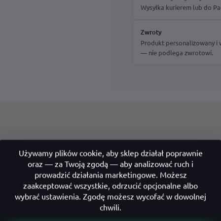
Wysyłka kurierem lub do Pa
Zwroty
Produkt personalizowany i
— nie podlega zwrotowi.
ox v3
. Aluminiowa płyta
 i podkreśla charakter Twojego domu
ktu na lata.
y otwór wlotowy, które
uniemożliwiają dostęp do poczty 