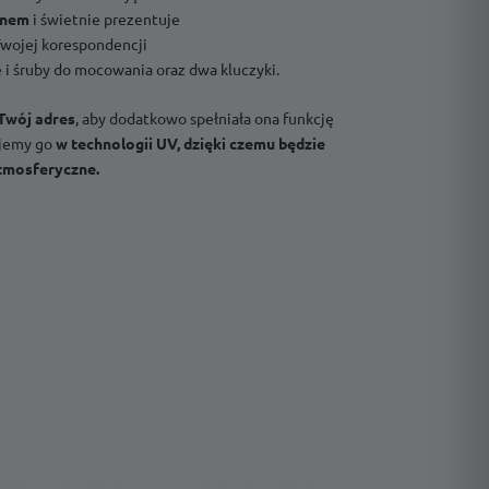
gnem
i świetnie prezentuje
wojej korespondencji
 i śruby do mocowania oraz dwa kluczyki.
Twój adres
, aby dodatkowo spełniała ona funkcję
ujemy go
w technologii UV, dzięki czemu będzie
atmosferyczne.