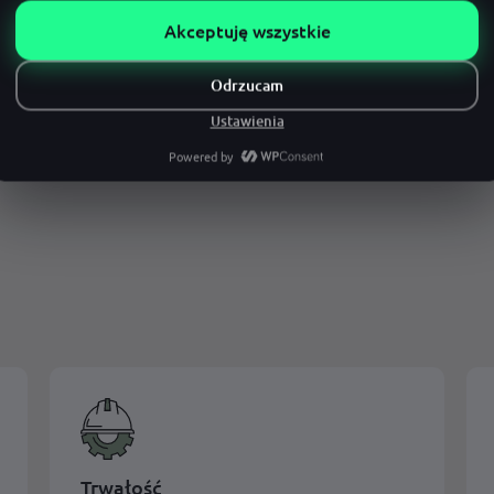
.
i jest bezpiecznym miejs
 wyraźne oznakowanie budynku
Alternatywnie istnieje możliwość dokonania zakup
żowe.
Trwałość