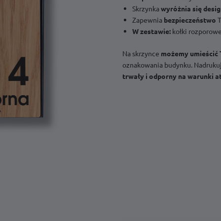
Skrzynka
wyróżnia się desi
Zapewnia
bezpieczeństwo
T
W zestawie:
kołki rozporowe
Na skrzynce
możemy umieścić 
oznakowania budynku. Nadruk
trwały i odporny na warunki 