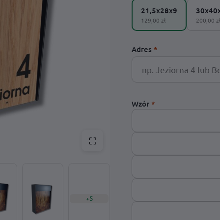
21,5x28x9
30x40
Podświetlany numer domu KML LED 30 x 20 cm
Skrzynka pocztowa Cubox – antracyt
129,00 zł
200,00 z
antracyt
od
250,00
zł
199,00
zł
Adres
*
Wzór
*
⛶
+5