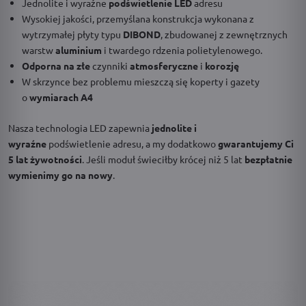
Jednolite i wyraźne
podświetlenie LED
adresu
Wysokiej jakości, przemyślana konstrukcja wykonana z
wytrzymałej płyty typu
DIBOND
, zbudowanej z zewnętrznych
warstw
aluminium
i twardego rdzenia polietylenowego.
Odporna na złe
czynniki
atmosferyczne
i
korozję
W skrzynce bez problemu mieszczą się koperty i gazety
o
wymiarach A4
Nasza technologia LED zapewnia
jednolite i
wyraźne
podświetlenie adresu, a my dodatkowo
gwarantujemy Ci
5 lat żywotności
. Jeśli moduł świeciłby krócej niż 5 lat
bezpłatnie
wymienimy go na nowy
.