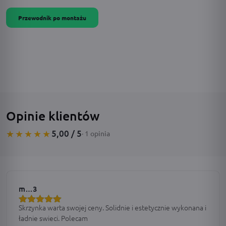
Przewodnik po montażu
Opinie klientów
5,00 / 5
★★★★★
· 1 opinia
m…3
Skrzynka warta swojej ceny. Solidnie i estetycznie wykonana i
Oceniono
5
ładnie swieci. Polecam
na 5