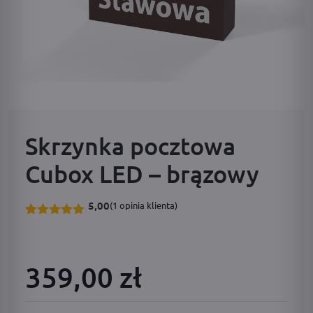
Skrzynka pocztowa
Cubox LED – brązowy
5,00
(
1
opinia klienta)
Oceniony
1
5.00
na 5
na
podstawie
359,00 zł
oceny
klienta