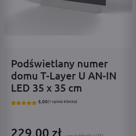
Podświetlany numer
domu T-Layer U AN-IN
LED 35 x 35 cm
5,00
(
1
opinia klienta)
Oceniony
1
5.00
na 5
na
podstawie
229,00 zł
oceny
klienta
cena tabliczki z LED