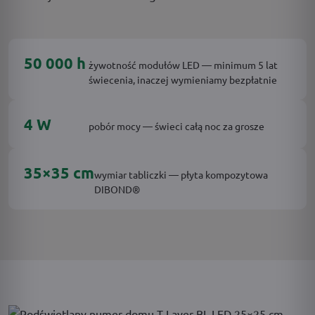
50 000 h
żywotność modułów LED — minimum 5 lat
świecenia, inaczej wymieniamy bezpłatnie
4 W
pobór mocy — świeci całą noc za grosze
35×35 cm
wymiar tabliczki — płyta kompozytowa
DIBOND®