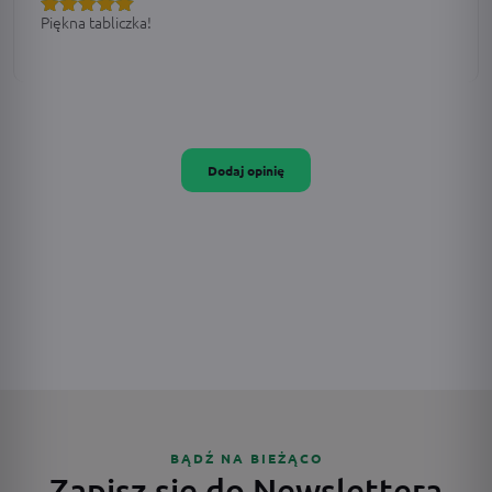
Piękna tabliczka!
Oceniono
5
na 5
Dodaj opinię
BĄDŹ NA BIEŻĄCO
Zapisz się do Newslettera