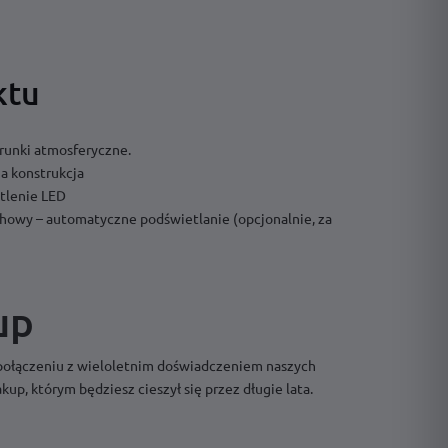
ktu
runki atmosferyczne.
na konstrukcja
tlenie LED
owy – automatyczne podświetlanie (opcjonalnie, za
up
połączeniu z wieloletnim doświadczeniem naszych
up, którym będziesz cieszył się przez długie lata.