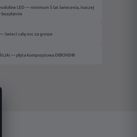
odułów LED — minimum 5 lat świecenia, inaczej
 bezpłatnie
— świeci całą noc za grosze
bliczki — płyta kompozytowa DIBOND®