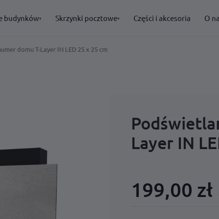
e budynków
Skrzynki pocztowe
Części i akcesoria
O n
▾
▾
numer domu T-Layer IN LED 25 x 25 cm
POLECANE
POLECANE
· Oznakowanie budynków
· Skrzynki pocztowe
→
→
→
→
Podświetla
→
Layer IN LE
→
199,00 zł