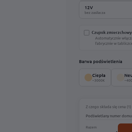
12V
bez zasilacza
Czujnik zmierzchowy
Automatycznie włącz
fabrycznie w tabliczc
Barwa podświetlenia
Ciepła
Neu
~3000K
~40
Z czego składa się cena (1)
Podświetlany numer domu T
Razem