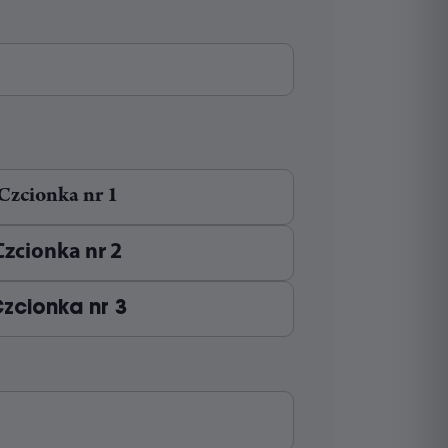
Tabliczka adresowa W-Layer 1
Skrzynka pocztowa Cubox – czarny
od
250,00
zł
od
50,00
zł
Czcionka nr 1
Czcionka nr 2
zcionka nr 3