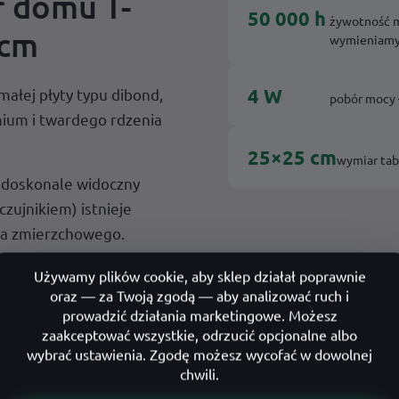
 domu T-
50 000 h
żywotność m
 cm
wymieniamy
4 W
ałej płyty typu dibond,
pobór mocy 
ium i twardego rdzenia
25×25 cm
wymiar ta
e doskonale widoczny
czujnikiem) istnieje
ka zmierzchowego.