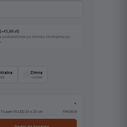
(+45,00 zł)
a podświetlenie po zmroku. Montujemy go
e.
tralna
Zimna
00K
~6500K
▲
-Layer IN LED 25 x 25 cm
199,00 zł
Dodaj do koszyka