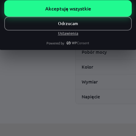
Specyfikacja
Żywotność modułów LED
Ilość modułów
Pobór mocy
Kolor
Wymiar
Napięcie