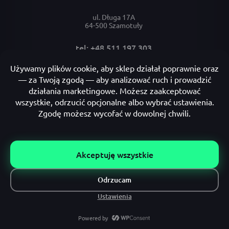
ul. Długa 17A
64-500 Szamotuły
tel: +48 511 197 303
e-mail: bok@cucudo.pl
Moje konto
Płatności i dostawa
Informacje
All rights reserved by Cucudo.
Made by letscommerce.pl