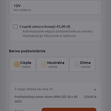
12V
bez zasilacza
Czujnik zmierzchowy
(+45,00 zł)
Automatycznie włącza podświetlenie po zmroku.
Montujemy go fabrycznie w tabliczce.
Barwa podświetlenia
Ciepła
Neutralna
Zimna
~3000K
~4000K
~6500K
Z czego składa się cena (1)
▲
Podświetlany numer domu RPB LED 30 x 40
229,00 zł
WO3
Razem