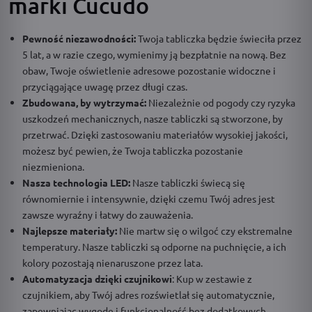
marki Cucudo
Pewność niezawodności:
Twoja tabliczka będzie świeciła przez
5 lat, a w razie czego, wymienimy ją bezpłatnie na nową. Bez
obaw, Twoje oświetlenie adresowe pozostanie widoczne i
przyciągające uwagę przez długi czas.
Zbudowana, by wytrzymać:
Niezależnie od pogody czy ryzyka
uszkodzeń mechanicznych, nasze tabliczki są stworzone, by
przetrwać. Dzięki zastosowaniu materiałów wysokiej jakości,
możesz być pewien, że Twoja tabliczka pozostanie
niezmieniona.
Nasza technologia LED:
Nasze tabliczki świecą się
równomiernie i intensywnie, dzięki czemu Twój adres jest
zawsze wyraźny i łatwy do zauważenia.
Najlepsze materiały:
Nie martw się o wilgoć czy ekstremalne
temperatury. Nasze tabliczki są odporne na puchnięcie, a ich
kolory pozostają nienaruszone przez lata.
Automatyzacja dzięki czujnikowi
: Kup w zestawie z
czujnikiem, aby Twój adres rozświetlał się automatycznie,
zapewniając wygodę i funkcjonalność bez dodatkowych