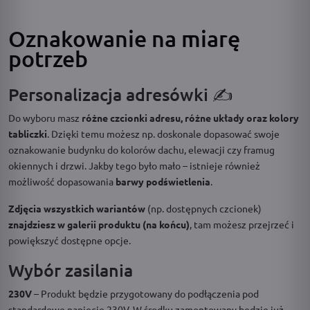
Oznakowanie na miarę
potrzeb
Personalizacja adresówki ✍️
Do wyboru masz
różne czcionki adresu, różne układy oraz kolory
tabliczki
. Dzięki temu możesz np. doskonale dopasować swoje
oznakowanie budynku do kolorów dachu, elewacji czy framug
okiennych i drzwi. Jakby tego było mało – istnieje również
możliwość dopasowania
barwy podświetlenia
.
Zdjęcia wszystkich wariantów
(np. dostępnych czcionek)
znajdziesz w galerii produktu (na końcu)
, tam możesz przejrzeć i
powiększyć dostępne opcje.
Wybór zasilania
230V
– Produkt będzie przygotowany do podłączenia pod
standardowe napięcie 230V. W środku zamontowany będzie już