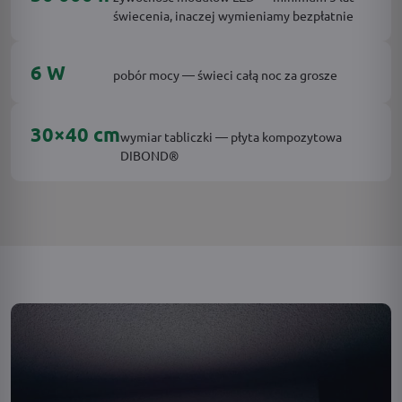
świecenia, inaczej wymieniamy bezpłatnie
6 W
pobór mocy — świeci całą noc za grosze
30×40 cm
wymiar tabliczki — płyta kompozytowa
DIBOND®