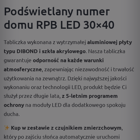
Podświetlany numer
domu RPB LED 30×40
Tabliczka wykonana z wytrzymałej
aluminiowej płyty
. Nasza tabliczka
typu DIBOND i szkła akrylowego
gwarantuje
odporność na każde warunki
, zapewniając niezawodność i trwałość
atmosferyczne
użytkowania na zewnątrz. Dzięki najwyższej jakości
wykonaniu oraz technologii LED, produkt będzie Ci
służył przez długie lata,
z 5-letnim programem
na moduły LED dla dodatkowego spokoju
ochrony
ducha.
,
Kup w zestawie z czujnikiem zmierzchowym
który po zajściu słońca automatycznie uruchomi