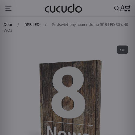
Dom
/
RPB LED
/
Podświetlany numer domu RPB LED 30 x 40
WO3
1/8