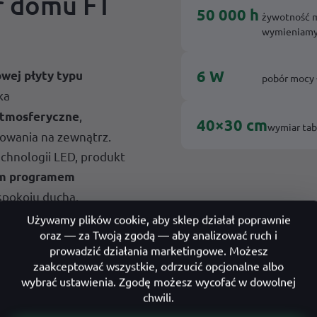
r domu FT
50 000 h
żywotność m
wymieniamy
6 W
wej płyty typu
pobór mocy 
ka
,
atmosferyczne
40×30 cm
wymiar ta
kowania na zewnątrz.
echnologii LED, produkt
im programem
pokoju ducha.
, który po zajściu
howym
) Twój adres. Czujnik
ybrać w opcjach
atkowo płatna.