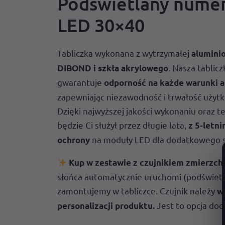
Podświetlany nume
LED 30×40
Tabliczka wykonana z wytrzymałej
aluminio
. Nasza tablicz
DIBOND i szkła akrylowego
gwarantuje
odporność na każde warunki 
zapewniając niezawodność i trwałość użyt
Dzięki najwyższej jakości wykonaniu oraz t
będzie Ci służył przez długie lata,
z 5-letn
na moduły LED dla dodatkowego s
ochrony
Kup w zestawie z czujnikiem zmierzc
słońca automatycznie uruchomi (podświetli
zamontujemy w tabliczce. Czujnik należy
w
Jest to opcja dod
personalizacji produktu.