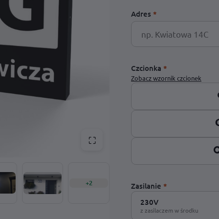
Adres
*
Podświetlany numer domu KML LED 30 x 20 cm
Skrzynka pocztowa Cubox – antracyt
antracyt
od
250,00
zł
199,00
zł
Czcionka
*
Zobacz wzornik czcionek
⛶
C
+2
Zasilanie
*
230V
z zasilaczem w środku