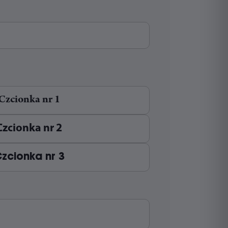
Tabliczka adresowa W-Layer 1
Skrzynka pocztowa Cubox – czarny
od
250,00
zł
od
50,00
zł
Czcionka nr 1
Czcionka nr 2
zcionka nr 3