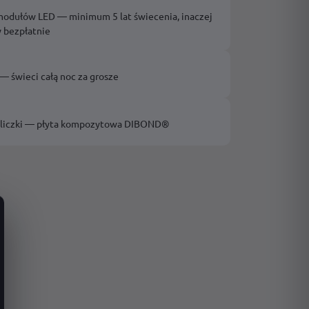
odułów LED — minimum 5 lat świecenia, inaczej
 bezpłatnie
— świeci całą noc za grosze
bliczki — płyta kompozytowa DIBOND®