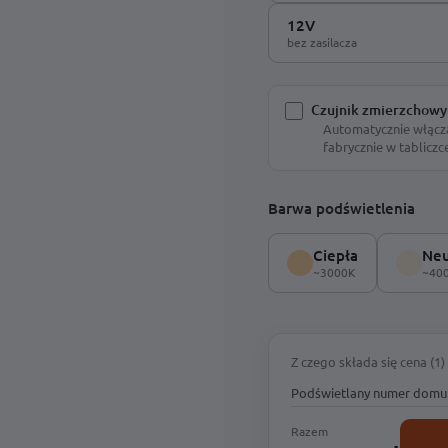
12V
bez zasilacza
Czujnik zmierzchowy
Automatycznie włącz
fabrycznie w tabliczc
Barwa podświetlenia
Ciepła
Neu
~3000K
~40
Z czego składa się cena (1)
Podświetlany numer domu 
Razem