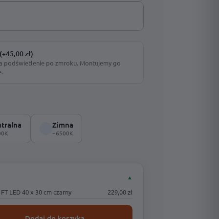
(+45,00 zł)
a podświetlenie po zmroku. Montujemy go
e.
tralna
Zimna
00K
~6500K
▲
FT LED 40 x 30 cm czarny
229,00 zł
Dodaj do koszyka