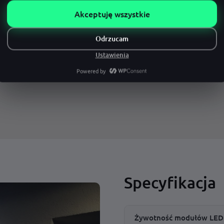
nie premium, które
erając nas, zyskujesz
Nasze
e standardy.
wodność, spełniając
 marce łączącej
trwałość Twojego
Specyfikacja
Żywotność modułów LED