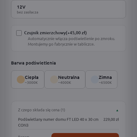
12V
bez zasilacza
Czujnik zmierzchowy
(+45,00 zł)
Automatycznie włącza podświetlenie po zmroku.
Montujemy go fabrycznie w tabliczce.
Barwa podświetlenia
Ciepła
Neutralna
Zimna
~3000K
~4000K
~6500K
Z czego składa się cena (1)
▲
Podświetlany numer domu FT LED 40 x 30 cm
229,00 zł
CON3
Razem