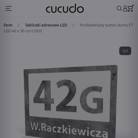
Dom
/
Tabliczki adresowe LED
/
Podświetlany numer domu FT
LED 40 x 30 cm CON3
1/7