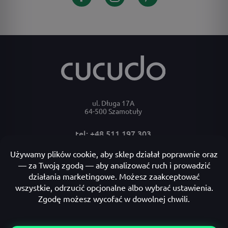
ul. Długa 17A
64-500 Szamotuły
tel: +48 511 197 303
e-mail: bok@cucudo.pl
Moje konto
Płatności i dostawa