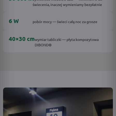
świecenia, inaczej wymieniamy bezpłatnie
6 W
pobór mocy — świeci całą noc za grosze
40×30 cm
wymiar tabliczki — płyta kompozytowa
DIBOND®