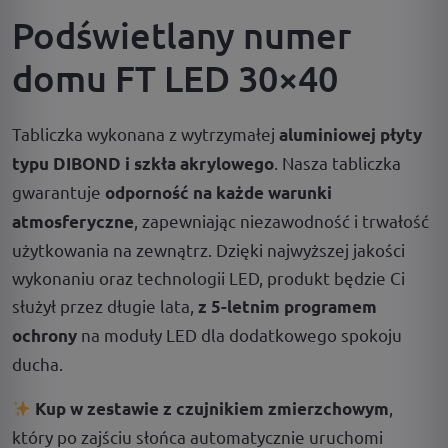
Podświetlany numer
domu FT LED 30×40
Tabliczka wykonana z wytrzymałej
aluminiowej płyty
. Nasza tabliczka
typu DIBOND i szkła akrylowego
gwarantuje
odporność na każde warunki
, zapewniając niezawodność i trwałość
atmosferyczne
użytkowania na zewnątrz. Dzięki najwyższej jakości
wykonaniu oraz technologii LED, produkt będzie Ci
służył przez długie lata,
z 5-letnim programem
na moduły LED dla dodatkowego spokoju
ochrony
ducha.
,
Kup w zestawie z czujnikiem zmierzchowym
który po zajściu słońca automatycznie uruchomi