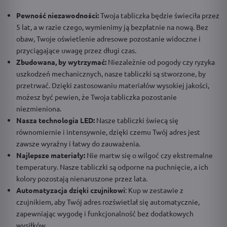
Pewność niezawodności:
Twoja tabliczka będzie świeciła przez
5 lat, a w razie czego, wymienimy ją bezpłatnie na nową. Bez
obaw, Twoje oświetlenie adresowe pozostanie widoczne i
przyciągające uwagę przez długi czas.
Zbudowana, by wytrzymać:
Niezależnie od pogody czy ryzyka
uszkodzeń mechanicznych, nasze tabliczki są stworzone, by
przetrwać. Dzięki zastosowaniu materiałów wysokiej jakości,
możesz być pewien, że Twoja tabliczka pozostanie
niezmieniona.
Nasza technologia LED:
Nasze tabliczki świecą się
równomiernie i intensywnie, dzięki czemu Twój adres jest
zawsze wyraźny i łatwy do zauważenia.
Najlepsze materiały:
Nie martw się o wilgoć czy ekstremalne
temperatury. Nasze tabliczki są odporne na puchnięcie, a ich
kolory pozostają nienaruszone przez lata.
Automatyzacja dzięki czujnikowi
: Kup w zestawie z
czujnikiem, aby Twój adres rozświetlał się automatycznie,
zapewniając wygodę i funkcjonalność bez dodatkowych
wysiłków.