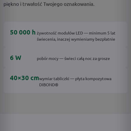
piękno i trwałość Twojego oznakowania.
50 000 h
żywotność modułów LED — minimum 5 lat
świecenia, inaczej wymieniamy bezpłatnie
6 W
pobór mocy — świeci całą noc za grosze
40×30 cm
wymiar tabliczki — płyta kompozytowa
DIBOND®