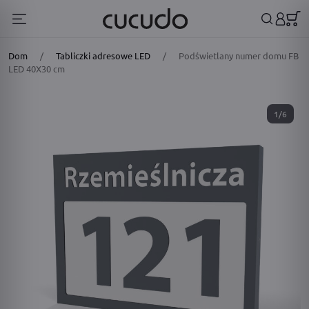
Dom
/
Tabliczki adresowe LED
/
Podświetlany numer domu FB
LED 40X30 cm
1/6