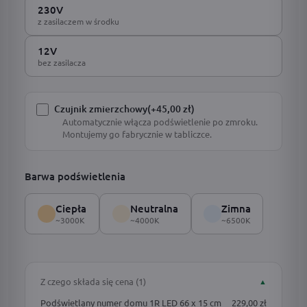
230V
z zasilaczem w środku
12V
bez zasilacza
Czujnik zmierzchowy
(+45,00 zł)
Automatycznie włącza podświetlenie po zmroku.
Montujemy go fabrycznie w tabliczce.
Barwa podświetlenia
Ciepła
Neutralna
Zimna
~3000K
~4000K
~6500K
Z czego składa się cena (1)
▲
Podświetlany numer domu 1R LED 66 x 15 cm
229,00 zł