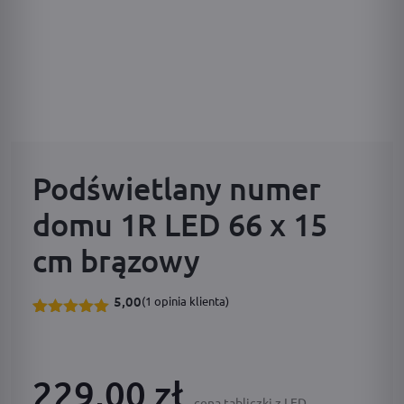
Podświetlany numer
domu 1R LED 66 x 15
cm brązowy
5,00
(
1
opinia klienta)
Oceniony
1
5.00
na 5
na
podstawie
229,00 zł
oceny
klienta
cena tabliczki z LED