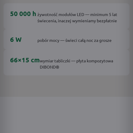
50 000 h
żywotność modułów LED — minimum 5 lat
świecenia, inaczej wymieniamy bezpłatnie
6 W
pobór mocy — świeci całą noc za grosze
66×15 cm
wymiar tabliczki — płyta kompozytowa
DIBOND®