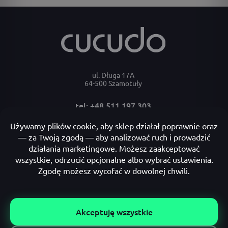
ul. Długa 17A
64-500 Szamotuły
tel: +48 511 197 303
e-mail: bok@cucudo.pl
Moje konto
Płatności i dostawa
Informacje