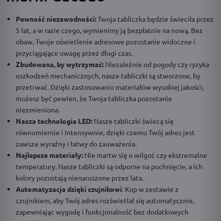
Pewność niezawodności:
Twoja tabliczka będzie świeciła przez
5 lat, a w razie czego, wymienimy ją bezpłatnie na nową. Bez
obaw, Twoje oświetlenie adresowe pozostanie widoczne i
przyciągające uwagę przez długi czas.
Zbudowana, by wytrzymać:
Niezależnie od pogody czy ryzyka
uszkodzeń mechanicznych, nasze tabliczki są stworzone, by
przetrwać. Dzięki zastosowaniu materiałów wysokiej jakości,
możesz być pewien, że Twoja tabliczka pozostanie
niezmieniona.
Nasza technologia LED:
Nasze tabliczki świecą się
równomiernie i intensywnie, dzięki czemu Twój adres jest
zawsze wyraźny i łatwy do zauważenia.
Najlepsze materiały:
Nie martw się o wilgoć czy ekstremalne
temperatury. Nasze tabliczki są odporne na puchnięcie, a ich
kolory pozostają nienaruszone przez lata.
Automatyzacja dzięki czujnikowi
: Kup w zestawie z
czujnikiem, aby Twój adres rozświetlał się automatycznie,
zapewniając wygodę i funkcjonalność bez dodatkowych