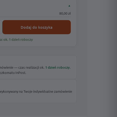
▲
Tabliczka adresowa W-Layer 1
Skrzynka pocztowa Cubox – czarny
80,00 zł
od
250,00
zł
od
50,00
zł
Dodaj do koszyka
a: ok. 1 dzień roboczy
howy
wienie — czas realizacji ok.
1 dzień roboczy
.
czkomatu InPost.
 wykonywany na Twoje indywidualne zamówienie