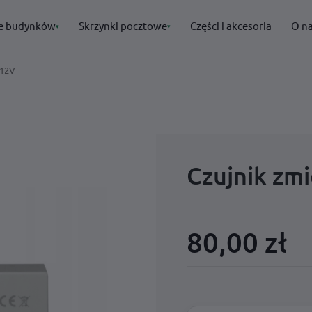
e budynków
Skrzynki pocztowe
Części i akcesoria
O n
▾
▾
 12V
POLECANE
POLECANE
· Oznakowanie budynków
· Skrzynki pocztowe
→
→
→
→
Czujnik zm
→
→
80,00 zł