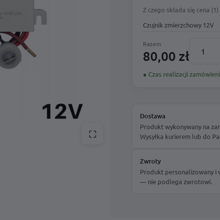
Z czego składa się cena (1)
Podświetlany numer domu KML LED 30 x 20 cm
Skrzynka pocztowa Cubox – antracyt
Czujnik zmierzchowy 12V
antracyt
od
250,00
zł
199,00
zł
Razem
80,00 zł
ilość
Czujnik
● Czas realizacji zamówieni
zmierzc
12V
Dostawa
Produkt wykonywany na zamó
⛶
Wysyłka kurierem lub do Pa
Zwroty
Produkt personalizowany i
— nie podlega zwrotowi.