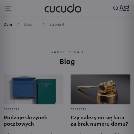
Dom
/
Blog
/
Strona 4
GARŚĆ PORAD
Blog
02.11.2021
02.11.2021
Rodzaje skrzynek
Czy należy mi się kara
pocztowych
za brak numeru domu?