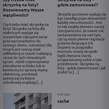
skrzynkę na listy?
gdzie zamontować?
Rozwiewamy Wasze
Skrzynki pocztowe wydają się
wątpliwości!
być nieodłącznym elementem
każdej nieruchomości. Jest
Czy trzeba mieć skrzynkę na
to tak zwykły element naszej
listy? Skrzynka na listy dla
rzeczywistości, że nawet nie
niektórych wydaje się
zastanawiamy się nad tym,
oczywistym zakupem zaraz
czy są może pewne regulacje
przy wprowadzeniu do
prawne dotyczące ich.
nowego domu, natomiast dla
Dopiero w przypadku
innych jest rzeczą stale
montażu nowej skrzynki
odkładaną w czasie i należącą
bądź zepsucia starej,
raczej do tych nieważnych
przypominamy sobie o tym
spraw. Jeżeli rozpoczynamy
przedmiocie. Skrzynka na
mieszkanie w bloku lub w
listy – gdzie zamontować i jak
kamienicy to sprawę mamy
zrobić to […]
ułatwioną, ponieważ
zazwyczaj na klatce
schodowej znajdują […]
01.01.2020
cache