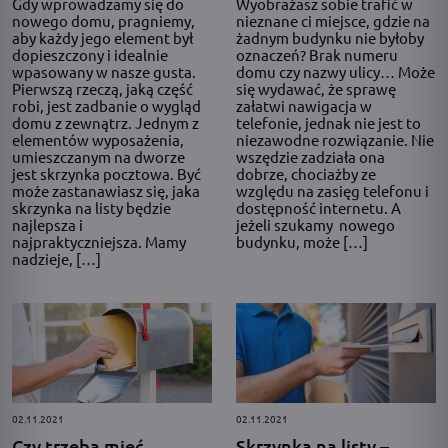
Gdy wprowadzamy się do
Wyobrażasz sobie trafić w
nowego domu, pragniemy,
nieznane ci miejsce, gdzie na
aby każdy jego element był
żadnym budynku nie byłoby
dopieszczony i idealnie
oznaczeń? Brak numeru
wpasowany w nasze gusta.
domu czy nazwy ulicy… Może
Pierwszą rzeczą, jaką część
się wydawać, że sprawę
robi, jest zadbanie o wygląd
załatwi nawigacja w
domu z zewnątrz. Jednym z
telefonie, jednak nie jest to
elementów wyposażenia,
niezawodne rozwiązanie. Nie
umieszczanym na dworze
wszędzie zadziała ona
jest skrzynka pocztowa. Być
dobrze, chociażby ze
może zastanawiasz się, jaka
względu na zasięg telefonu i
skrzynka na listy będzie
dostępność internetu. A
najlepsza i
jeżeli szukamy nowego
najpraktyczniejsza. Mamy
budynku, może […]
nadzieje, […]
02.11.2021
02.11.2021
Czy trzeba mieć
Skrzynka na listy –