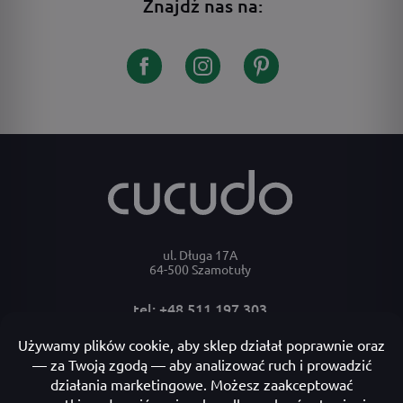
Znajdź nas na:
ul. Długa 17A
64-500 Szamotuły
tel: +48 511 197 303
e-mail: bok@cucudo.pl
Moje konto