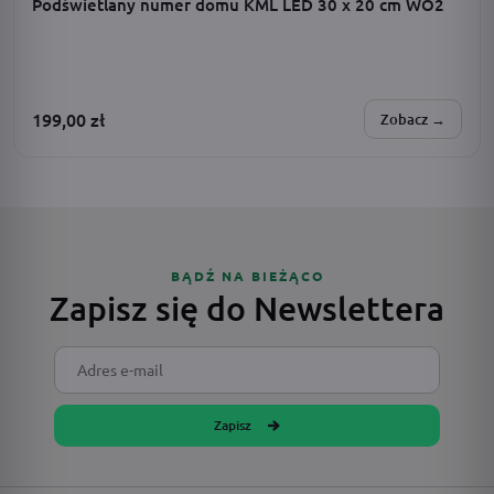
Podświetlany numer domu KML LED 30 x 20 cm WO2
199,00
zł
Zobacz →
SPERSONALIZUJESZ:
zasilanie · dodatki · barwa światła · adres · czcionka
BĄDŹ NA BIEŻĄCO
Zapisz się do Newslettera
Zapisz