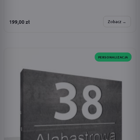
199,00
zł
Zobacz →
SPERSONALIZUJESZ:
zasilanie · dodatki · barwa światła · adres · czcionka
PERSONALIZACJA