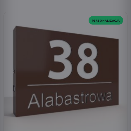
SPERSONALIZUJESZ:
zasilanie · dodatki · barwa światła · adres · czcionka
PERSONALIZACJA