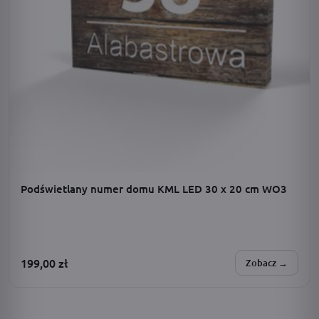
Podświetlany numer domu KML LED 30 x 20 cm WO3
199,00
zł
Zobacz →
SPERSONALIZUJESZ:
zasilanie · dodatki · barwa światła · adres · czcionka