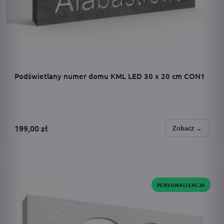
Podświetlany numer domu KML LED 30 x 20 cm CON1
199,00
zł
Zobacz →
SPERSONALIZUJESZ:
zasilanie · dodatki · barwa światła · adres · czcionka
PERSONALIZACJA