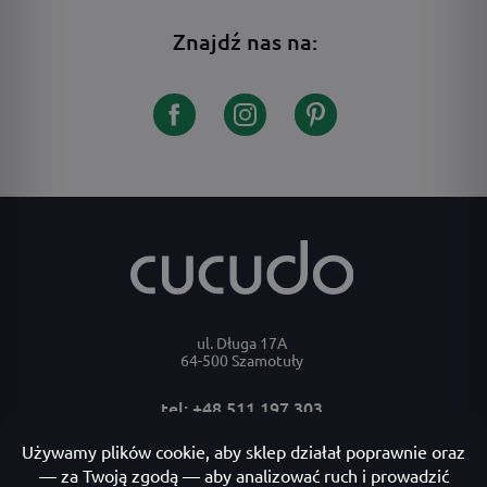
Znajdź nas na:
ul. Długa 17A
64-500 Szamotuły
tel: +48 511 197 303
e-mail: bok@cucudo.pl