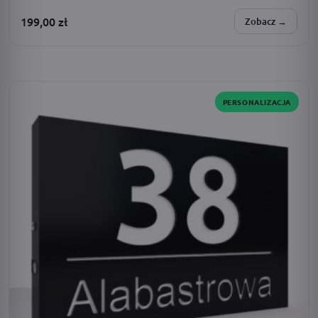
199,00
zł
Zobacz →
SPERSONALIZUJESZ:
zasilanie · dodatki · barwa światła · adres · czcionka
PERSONALIZACJA