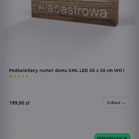
Podświetlany numer domu KML LED 30 x 20 cm WO1
★★★★★
199,00
zł
Zobacz →
SPERSONALIZUJESZ:
zasilanie · dodatki · barwa światła · adres · czcionka
PERSONALIZACJA