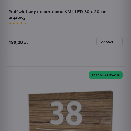
Podświetlany numer domu KML LED 30 x 20 cm
brązowy
★★★★★
199,00
zł
Zobacz →
SPERSONALIZUJESZ:
zasilanie · dodatki · barwa światła · adres · czcionka
PERSONALIZACJA