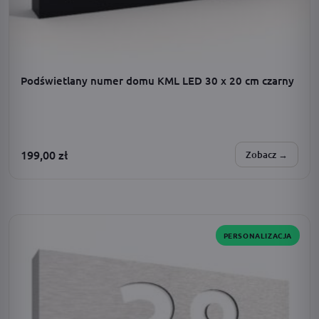
Podświetlany numer domu KML LED 30 x 20 cm czarny
199,00
zł
Zobacz →
SPERSONALIZUJESZ:
zasilanie · dodatki · barwa światła · adres · czcionka
PERSONALIZACJA