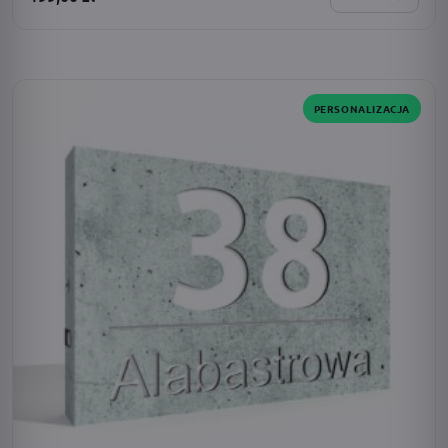
SPERSONALIZUJESZ:
zasilanie · dodatki · barwa światła · adres · czcionka
PERSONALIZACJA