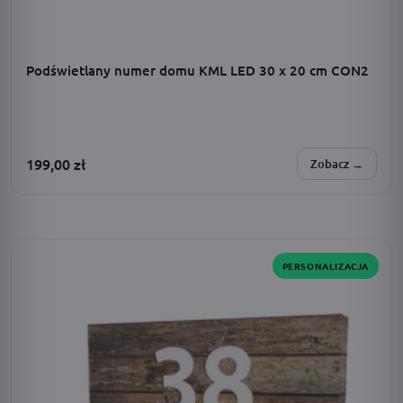
Podświetlany numer domu KML LED 30 x 20 cm CON2
199,00
zł
Zobacz →
SPERSONALIZUJESZ:
zasilanie · dodatki · barwa światła · adres · czcionka
PERSONALIZACJA