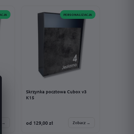
montaż · adres · wzór · czcionka ·
dodatki · rozmiar
ACJA
PERSONALIZACJA
3
Skrzynka pocztowa Cubox v3
K15
od
129,00
zł
z →
Zobacz →