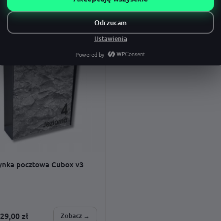
SONALIZUJESZ:
SPERSONALIZUJESZ:
 · czcionka · wzór · kolor boków
montaż · adres · wzór · czcionka ·
dodatki · rozmiar
PERSONALIZACJA
ynka pocztowa Cubox v3
29,00
zł
Zobacz →