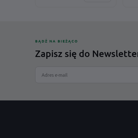
SPERSONALIZUJESZ:
SPER
montaż · adres · wzór · czcionka ·
monta
dodatki · rozmiar
dodat
BĄDŹ NA BIEŻĄCO
Zapisz się do Newslette