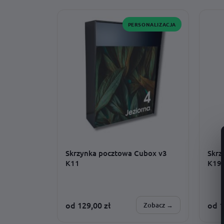
montaż · adres · wzór · czcionka ·
monta
dodatki · rozmiar
dodat
PERSONALIZACJA
Skrzynka pocztowa Cubox v3
Skrz
K11
K19
od
129,00
zł
od
1
Zobacz →