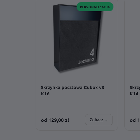
PERSONALIZACJA
Skrzynka pocztowa Cubox v3
Skrz
K16
K14
od
129,00
zł
od
1
Zobacz →
SPERSONALIZUJESZ:
SPER