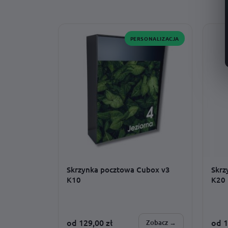
SPERSONALIZUJESZ:
SPER
montaż · adres · wzór · czcionka ·
tekst
dodatki · rozmiar
PERSONALIZACJA
Skrzynka pocztowa Cubox v3
Skrz
K10
K20
od
129,00
zł
od
1
Zobacz →