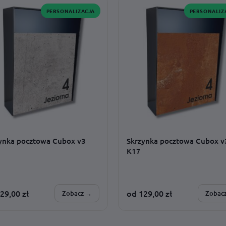
PERSONALIZACJA
PERSONALIZ
Podświetlany numer domu KML LED 30 x 20 cm
Skrzynka pocztowa Cubox – antracyt
antracyt
od
250,00
zł
199,00
zł
ynka pocztowa Cubox v3
Skrzynka pocztowa Cubox v
K17
29,00
zł
od
129,00
zł
Zobacz →
Zobac
SONALIZUJESZ:
SPERSONALIZUJESZ: