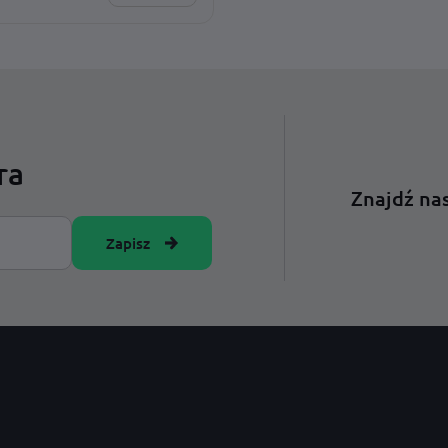
SONALIZUJESZ:
ż · adres · wzór · czcionka ·
ki · rozmiar
ra
Znajdź nas
Zapisz