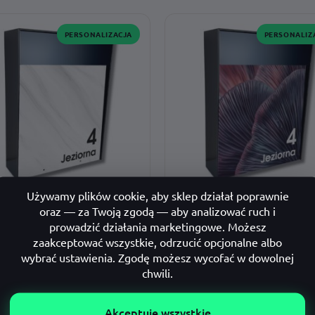
ż · adres · wzór · czcionka ·
montaż · adres · wzór · czcionka ·
ki · rozmiar
dodatki · rozmiar
PERSONALIZACJA
PERSONALIZ
ynka pocztowa Cubox v3
Skrzynka pocztowa Cubox v
K12
29,00
zł
od
129,00
zł
Zobacz →
Zobac