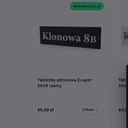
PERSONALIZACJA
Tabliczka adresowa Z-Layer
Tabl
30X9 czarny
30X9
60,00
zł
60,
Zobacz →
SPERSONALIZUJESZ:
SPER