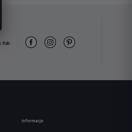
adres · czcionka · kolor
 na:
Informacje