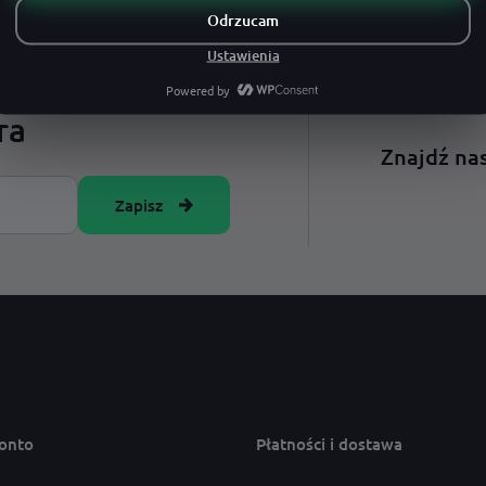
 · czcionka
adres · czcionka
ra
Znajdź nas
Zapisz
onto
Płatności i dostawa