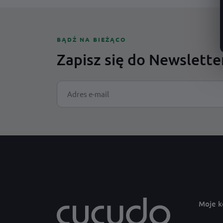
adres · czcionka
adres
BĄDŹ NA BIEŻĄCO
Zapisz się do Newslette
Moje k